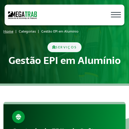
Home
Categorias
Gestão EPI em Alumínio
SERVIÇOS
Gestão EPI em Alumínio
O que é Gestão EPI?
Gestão EPI é um conjunto de medidas técnicas e administrati
Quem precisa de Gestão EPI?
Empresas de todos os portes que possuem empregados registr
Benefícios da implementação
A aplicação correta de Gestão EPI reduz acidentes, melhora 