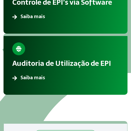
Controle de EPI’s via Software
Atendimento em Alumínio
Saiba mais
A Megatrab atua oferecendo consultoria especializada em G
Auditoria de Utilização de EPI
Saiba mais