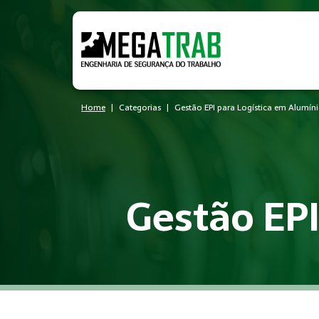
Home
Categorias
Gestão EPI para Logística em Alumín
Gestão EPI
O que é Gestão EPI?
Gestão EPI é um conjunto de medidas técnicas e administrati
Quem precisa de Gestão EPI?