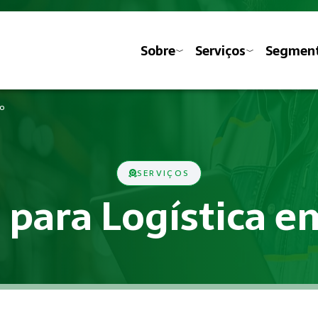
Sobre
Serviços
Segmen
io
SERVIÇOS
 para Logística 
vas previstas nas Normas Regulamentadoras do Ministério do 