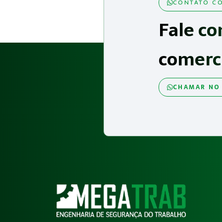
CONTATO CO
Fale co
comerc
CHAMAR NO