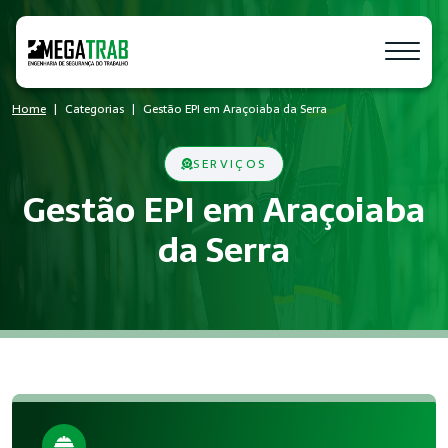
Home
Categorias
Gestão EPI em Araçoiaba da Serra
SERVIÇOS
Gestão EPI em Araçoiaba
da Serra
O que é Gestão EPI?
Gestão EPI é um conjunto de medidas técnicas e administrati
Quem precisa de Gestão EPI?
Empresas de todos os portes que possuem empregados registr
Benefícios da implementação