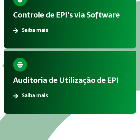
A aplicação correta de Gestão EPI reduz acidentes, melhora 
Controle de EPI’s via Software
Atendimento em Indaiatuba
Saiba mais
A Megatrab atua oferecendo consultoria especializada em G
Auditoria de Utilização de EPI
Saiba mais