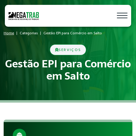
Home
Categorias
Gestão EPI para Comércio em Salto
SERVIÇOS
Gestão EPI para Comércio
em Salto
O que é Gestão EPI?
Gestão EPI é um conjunto de medidas técnicas e administrati
Quem precisa de Gestão EPI?
Empresas de todos os portes que possuem empregados registr
Benefícios da implementação