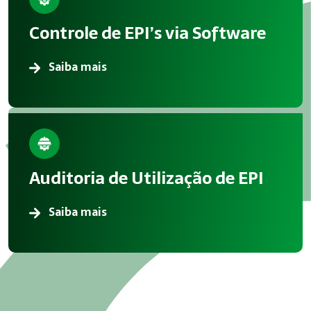
A aplicação correta de Gestão EPI reduz acidentes, melhora 
Controle de EPI’s via Software
Atendimento em Salto
Saiba mais
A Megatrab atua oferecendo consultoria especializada em G
Auditoria de Utilização de EPI
Saiba mais