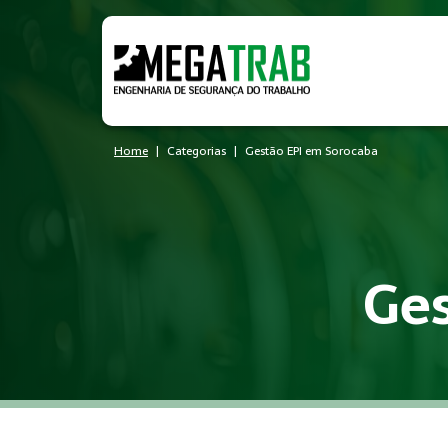
Home
Categorias
Gestão EPI em Sorocaba
Ges
O que é Gestão EPI?
Gestão EPI é um conjunto de medidas técnicas e administrati
Quem precisa de Gestão EPI?