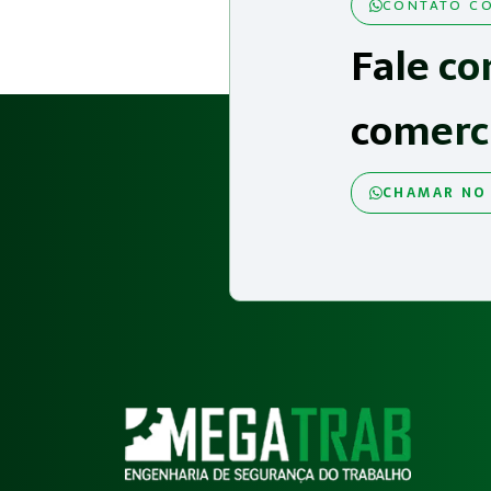
CONTATO CO
Fale co
comerc
CHAMAR NO