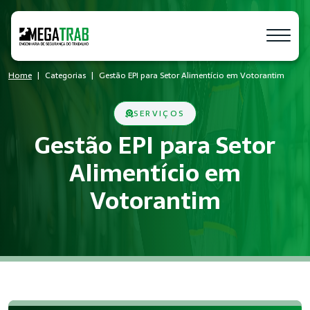
Home
Categorias
Gestão EPI para Setor Alimentício em Votorantim
SERVIÇOS
Gestão EPI para Setor
Alimentício em
Votorantim
O que é Gestão EPI?
Gestão EPI é um conjunto de medidas técnicas e administrati
Quem precisa de Gestão EPI?
Empresas de todos os portes que possuem empregados registr