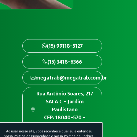
(15) 99118-5127
(15) 3418-6366
megatrab@megatrab.com.br
Rua Antônio Soares, 217
SALA C - Jardim
Paulistano
CEP: 18040-570 -
Sorocaba/SP
Ao usar nosso site, você reconhece que leu e entendeu
nossa
Política de Privacidade
e nossa
Política de Cookies
.