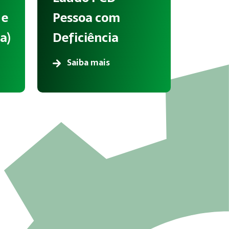
 e
Pessoa com
a)
Deficiência
Saiba mais