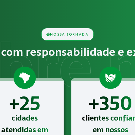
riais e Toxicológicos?
e na análise técnica das condições do ambiente de trabalh
NOSSA JORNADA
cos, químicos, biológicos, ergonômicos ou psicossociais deve
com responsabilidade e e
Exames Laboratoriais e Toxicológicos em Itapetininga com 
+25
+350
cidades
clientes confi
atendidas em
em nossos