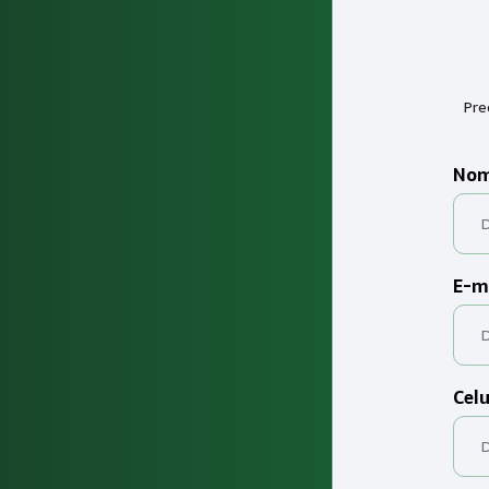
Pre
Nom
E-m
Celu