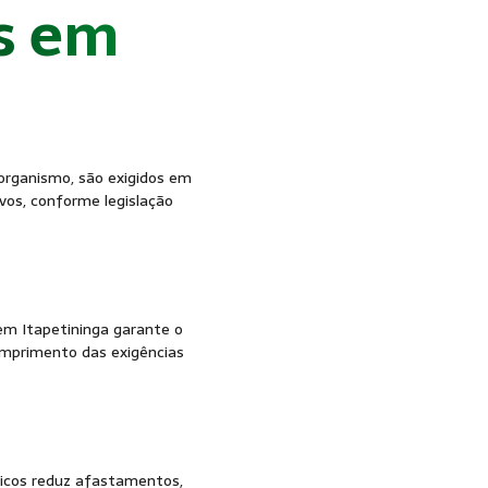
s em
- SST
organismo, são exigidos em
vos, conforme legislação
 em Itapetininga garante o
mprimento das exigências
gicos reduz afastamentos,