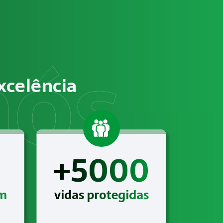
o, identificação de riscos ocupacionais e elaboração de d
m atender às exigências relacionadas a Exames Laboratoriais 
xcelência
suporte técnico completo, acompanhamento contínuo e alinh
+5000
am
vidas protegidas