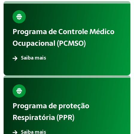
Empresas de todos os portes que possuem empregados regist
Benefícios da implementação
A aplicação correta de Medicina Ocupacional reduz acidentes
Programa de Controle Médico
Atendimento em Jandira
Ocupacional (PCMSO)
A Megatrab atua oferecendo consultoria especializada em M
Saiba mais
Programa de proteção
Respiratória (PPR)
Saiba mais