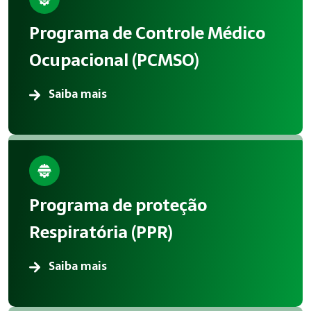
A aplicação correta de Medicina Ocupacional reduz acidentes
Programa de Controle Médico
Atendimento em Sorocaba
Ocupacional (PCMSO)
A Megatrab atua oferecendo consultoria especializada em 
Saiba mais
Programa de proteção
Respiratória (PPR)
Saiba mais