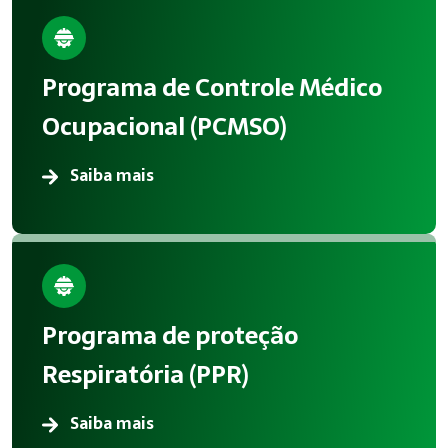
Benefícios da implementação
A aplicação correta de Medicina Ocupacional reduz acidentes
Programa de Controle Médico
Atendimento em Sorocaba
Ocupacional (PCMSO)
A Megatrab atua oferecendo consultoria especializada em 
Saiba mais
Programa de proteção
Respiratória (PPR)
Saiba mais