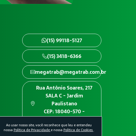
(15) 99118-5127
(15) 3418-6366
megatrab@megatrab.com.br
Rua Antônio Soares, 217
SALA C - Jardim
Paulistano
CEP: 18040-570 -
Sorocaba/SP
Ao usar nosso site, você reconhece que leu e entendeu
nossa
Política de Privacidade
e nossa
Política de Cookies
.