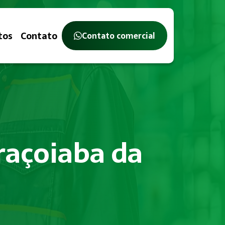
tos
Contato
Contato comercial
raçoiaba da