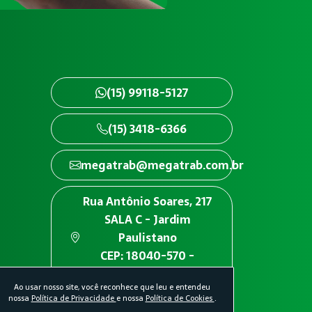
(15) 99118-5127
(15) 3418-6366
megatrab@megatrab.com.br
Rua Antônio Soares, 217
SALA C - Jardim
Paulistano
CEP: 18040-570 -
Sorocaba/SP
Ao usar nosso site, você reconhece que leu e entendeu
nossa
Política de Privacidade
e nossa
Política de Cookies
.