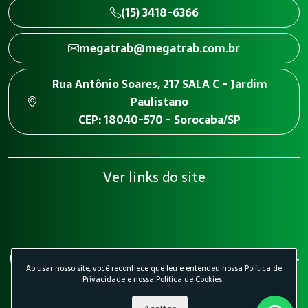
(15) 3418-6366
megatrab@megatrab.com.br
Rua Antônio Soares, 217 SALA C - Jardim
Paulistano
CEP: 18040-570 - Sorocaba/SP
Ver links do site
Megatrab - Engenharia de Segurança do Trabalho 2026 -
Ao usar nosso site, você reconhece que leu e entendeu nossa
Política de
Todos os direitos reservados.
Política de Privacidade.
Privacidade
e nossa
Política de Cookies
.
Política de Cookies.
Desenvolvido por
Agência Kombi