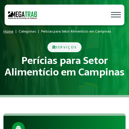
Home
Categorias
Perícias para Setor Alimentício em Campinas
SERVIÇOS
Perícias para Setor
Alimentício em Campinas
O que é Perícias?
Perícias é um conjunto de medidas técnicas e administrativa
Quem precisa de Perícias?
Empresas de todos os portes que possuem empregados registr
Benefícios da implementação