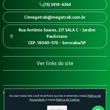
(15) 3418-6366
megatrab@megatrab.com.br
Rua Antônio Soares, 217 SALA C - Jardim
Paulistano
CEP: 18040-570 - Sorocaba/SP
Ver links do site
Megatrab - Engenharia de Segurança do Trabalho 2026 -
Ao usar nosso site, você reconhece que leu e entendeu nossa
Política de
Todos os direitos reservados.
Política de Privacidade.
Privacidade
e nossa
Política de Cookies
.
Política de Cookies.
Desenvolvido por
Agência Kombi