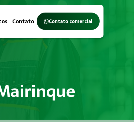
tos
Contato
Contato comercial
 Mairinque
balho, com o objetivo de identificar, avaliar e controlar ri