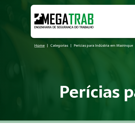
Home
Categorias
Perícias para Indústria em Mairinque
Perícias 
O que é Perícias?
Perícias é um conjunto de medidas técnicas e administrativa
Quem precisa de Perícias?