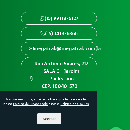
(15) 99118-5127
(15) 3418-6366
megatrab@megatrab.com.br
Rua Antônio Soares, 217
SALA C - Jardim
Paulistano
CEP: 18040-570 -
Sorocaba/SP
Ao usar nosso site, você reconhece que leu e entendeu
nossa
Política de Privacidade
e nossa
Política de Cookies
.
Aceitar
idade.
Política de Cookies.
Desenvolvido por