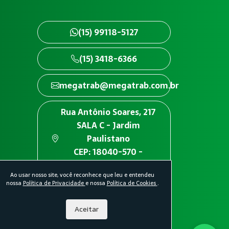
(15) 99118-5127
(15) 3418-6366
megatrab@megatrab.com.br
Rua Antônio Soares, 217
SALA C - Jardim
Paulistano
CEP: 18040-570 -
Sorocaba/SP
Ao usar nosso site, você reconhece que leu e entendeu
nossa
Política de Privacidade
e nossa
Política de Cookies
.
Aceitar
idade.
Política de Cookies.
Desenvolvido por