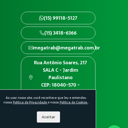
(15) 99118-5127
(15) 3418-6366
megatrab@megatrab.com.br
Rua Antônio Soares, 217
SALA C - Jardim
Paulistano
CEP: 18040-570 -
Sorocaba/SP
Ao usar nosso site, você reconhece que leu e entendeu
nossa
Política de Privacidade
e nossa
Política de Cookies
.
Aceitar
idade.
Política de Cookies.
Desenvolvido por