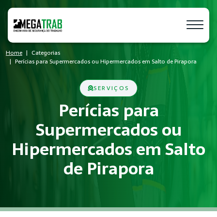
Home
Categorias
Perícias para Supermercados ou Hipermercados em Salto de Pirapora
SERVIÇOS
Perícias para
Supermercados ou
Hipermercados em Salto
de Pirapora
O que é Perícias?
Perícias é um conjunto de medidas técnicas e administrativa