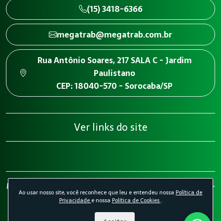
(15) 3418-6366
megatrab@megatrab.com.br
Rua Antônio Soares, 217 SALA C - Jardim
Paulistano
CEP: 18040-570 - Sorocaba/SP
Ver links do site
Megatrab - Engenharia de Segurança do Trabalho 2026 -
Ao usar nosso site, você reconhece que leu e entendeu nossa
Política de
Todos os direitos reservados.
Política de Privacidade.
Privacidade
e nossa
Política de Cookies
.
Política de Cookies.
Desenvolvido por
Agência Kombi