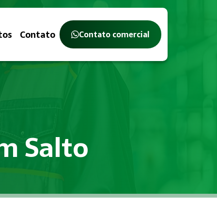
tos
Contato
Contato comercial
em Salto
balho, com o objetivo de identificar, avaliar e controlar ri