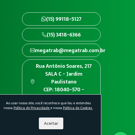
(15) 99118-5127
(15) 3418-6366
megatrab@megatrab.com.br
Rua Antônio Soares, 217
SALA C - Jardim
Paulistano
CEP: 18040-570 -
Sorocaba/SP
Ao usar nosso site, você reconhece que leu e entendeu
nossa
Política de Privacidade
e nossa
Política de Cookies
.
Aceitar
idade.
Política de Cookies.
Desenvolvido por