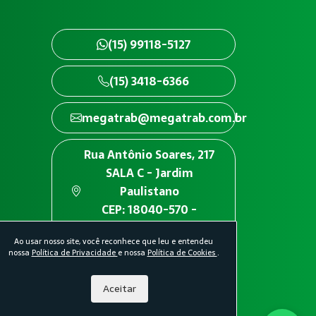
(15) 99118-5127
(15) 3418-6366
megatrab@megatrab.com.br
Rua Antônio Soares, 217
SALA C - Jardim
Paulistano
CEP: 18040-570 -
Sorocaba/SP
Ao usar nosso site, você reconhece que leu e entendeu
nossa
Política de Privacidade
e nossa
Política de Cookies
.
Aceitar
idade.
Política de Cookies.
Desenvolvido por