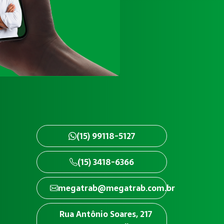
(15) 99118-5127
(15) 3418-6366
megatrab@megatrab.com.br
Rua Antônio Soares, 217