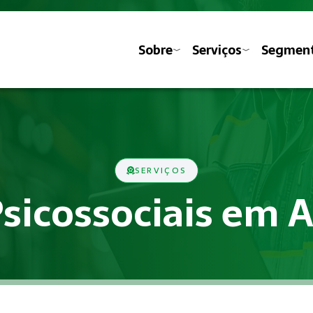
Sobre
Serviços
Segmen
SERVIÇOS
Psicossociais em 
ministrativas previstas nas Normas Regulamentadoras do Minis
ociais?