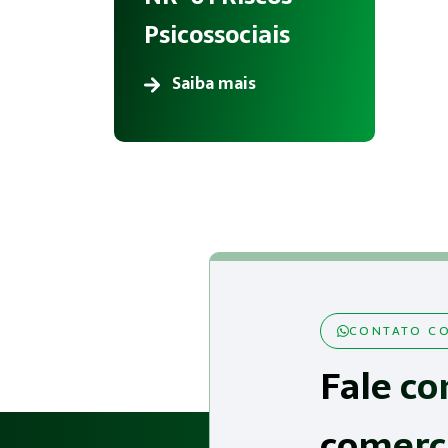
Psicossociais
Saiba mais
CONTATO CO
Fale co
comerc