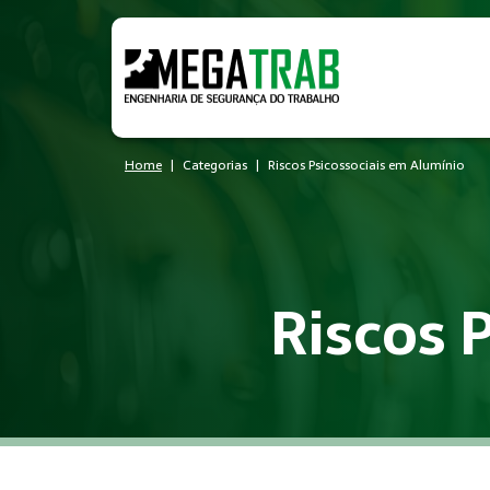
Home
Categorias
Riscos Psicossociais em Alumínio
Riscos 
O que é Riscos Psicossociais?
Riscos Psicossociais é um conjunto de medidas técnicas e ad
Quem precisa de Riscos Psicoss