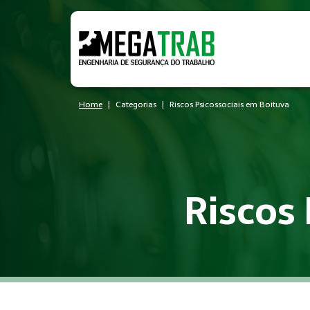
Home
Categorias
Riscos Psicossociais em Boituva
Riscos
O que é Riscos Psicossociais?
Riscos Psicossociais é um conjunto de medidas técnicas e ad
Quem precisa de Riscos Psicoss