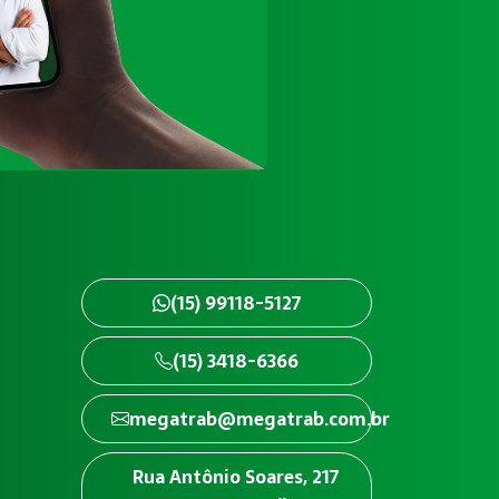
(15) 99118-5127
(15) 3418-6366
megatrab@megatrab.com.br
Rua Antônio Soares, 217