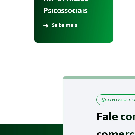
Psicossociais
Saiba mais
CONTATO CO
Fale co
comerc