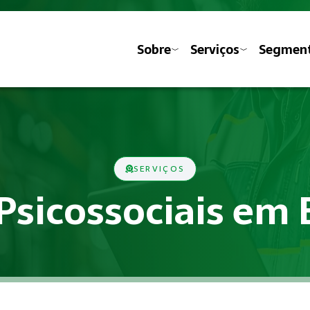
Sobre
Serviços
Segmen
SERVIÇOS
 Psicossociais em 
ministrativas previstas nas Normas Regulamentadoras do Minis
ociais?