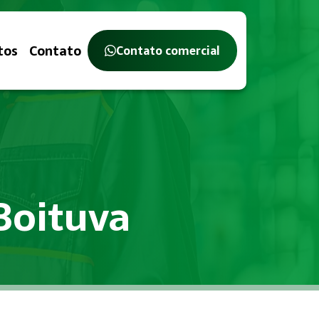
tos
Contato
Contato comercial
Boituva
tério do Trabalho, com o objetivo de identificar, avaliar e 