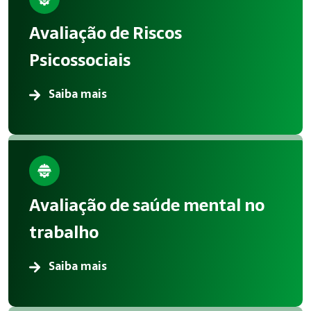
A aplicação correta de Riscos Psicossociais reduz acidentes
Avaliação de Riscos
Atendimento em Iperó
Psicossociais
A Megatrab atua oferecendo consultoria especializada em R
Saiba mais
Avaliação de saúde mental no
trabalho
Saiba mais