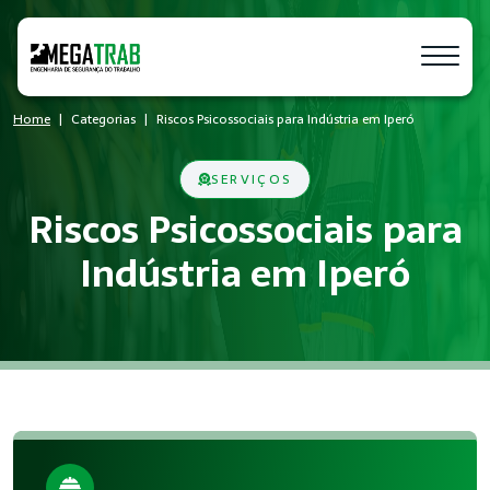
Home
Categorias
Riscos Psicossociais para Indústria em Iperó
SERVIÇOS
Riscos Psicossociais para
Indústria em Iperó
O que é Riscos Psicossociais?
Riscos Psicossociais é um conjunto de medidas técnicas e ad
Quem precisa de Riscos Psicossociais?
Empresas de todos os portes que possuem empregados registr
Benefícios da implementação