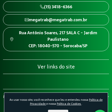
(15) 3418-6366
megatrab@megatrab.com.br
Rua Antônio Soares, 217 SALA C - Jardim
Paulistano
CEP: 18040-570 - Sorocaba/SP
Ver links do site
Megatrab - Engenharia de Segurança do Trabalho 2026 -
Ao usar nosso site, você reconhece que leu e entendeu nossa
Política de
Todos os direitos reservados.
Política de Privacidade.
Privacidade
e nossa
Política de Cookies
.
Política de Cookies.
Desenvolvido por
Agência Kombi