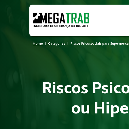
Home
Categorias
Riscos Psicossociais para Supermer
Riscos Psic
ou Hip
O que é Riscos Psicossociais?