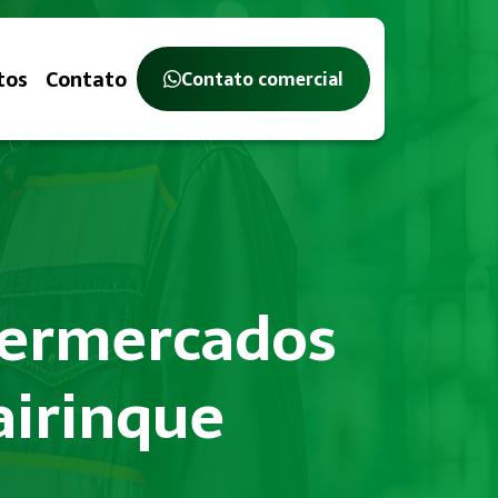
tos
Contato
Contato comercial
upermercados
irinque