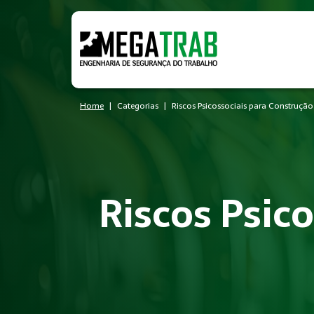
Home
Categorias
Riscos Psicossociais para Construção 
Riscos Psico
O que é Riscos Psicossociais?