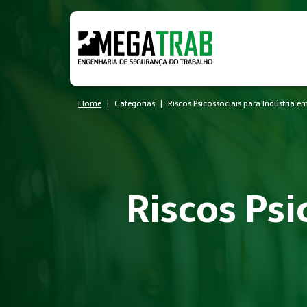
Home
Categorias
Riscos Psicossociais para Indústria em
Riscos Psi
O que é Riscos Psicossociais?