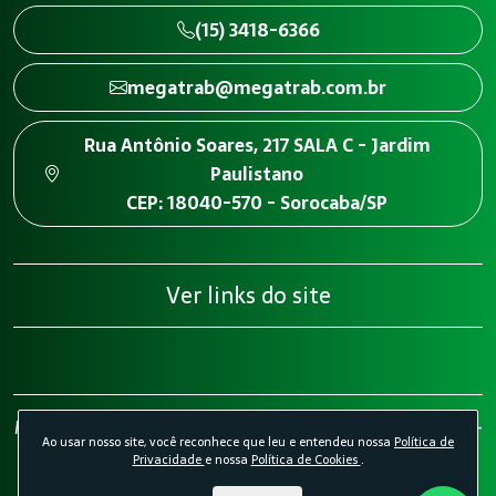
(15) 3418-6366
megatrab@megatrab.com.br
Rua Antônio Soares, 217 SALA C - Jardim
Paulistano
CEP: 18040-570 - Sorocaba/SP
Ver links do site
Megatrab - Engenharia de Segurança do Trabalho 2026 -
Ao usar nosso site, você reconhece que leu e entendeu nossa
Política de
Todos os direitos reservados.
Política de Privacidade.
Privacidade
e nossa
Política de Cookies
.
Política de Cookies.
Desenvolvido por
Agência Kombi