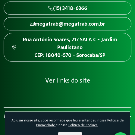
(15) 3418-6366
megatrab@megatrab.com.br
Rua Antônio Soares, 217 SALA C - Jardim
Paulistano
CEP: 18040-570 - Sorocaba/SP
Ver links do site
Megatrab - Engenharia de Segurança do Trabalho 2026 -
Ao usar nosso site, você reconhece que leu e entendeu nossa
Política de
Todos os direitos reservados.
Política de Privacidade.
Privacidade
e nossa
Política de Cookies
.
Política de Cookies.
Desenvolvido por
Agência Kombi