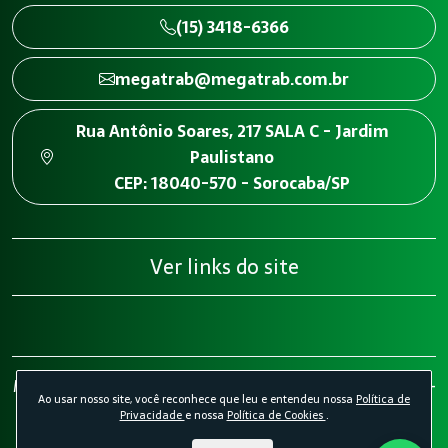
(15) 3418-6366
megatrab@megatrab.com.br
Rua Antônio Soares, 217 SALA C - Jardim
Paulistano
CEP: 18040-570 - Sorocaba/SP
Ver links do site
Megatrab - Engenharia de Segurança do Trabalho 2026 -
Ao usar nosso site, você reconhece que leu e entendeu nossa
Política de
Todos os direitos reservados.
Política de Privacidade.
Privacidade
e nossa
Política de Cookies
.
Política de Cookies.
Desenvolvido por
Agência Kombi