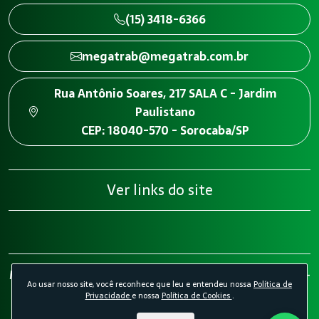
(15) 3418-6366
megatrab@megatrab.com.br
Rua Antônio Soares, 217 SALA C - Jardim
Paulistano
CEP: 18040-570 - Sorocaba/SP
Ver links do site
Megatrab - Engenharia de Segurança do Trabalho 2026 -
Ao usar nosso site, você reconhece que leu e entendeu nossa
Política de
Todos os direitos reservados.
Política de Privacidade.
Privacidade
e nossa
Política de Cookies
.
Política de Cookies.
Desenvolvido por
Agência Kombi