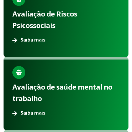
A aplicação correta de Riscos Psicossociais reduz acidentes
Avaliação de Riscos
Atendimento em Tatui
Psicossociais
A Megatrab atua oferecendo consultoria especializada em Ri
Saiba mais
Avaliação de saúde mental no
trabalho
Saiba mais