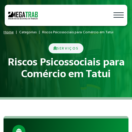
Home
Categorias
Riscos Psicossociais para Comércio em Tatui
SERVIÇOS
Riscos Psicossociais para
Comércio em Tatui
O que é Riscos Psicossociais?
Riscos Psicossociais é um conjunto de medidas técnicas e ad
Quem precisa de Riscos Psicossociais?
Empresas de todos os portes que possuem empregados registr
Benefícios da implementação