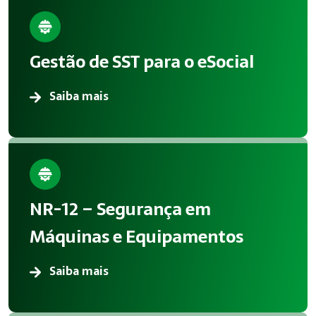
Benefícios da implementação
A aplicação correta de Segurança do Trabalho reduz acidente
Gestão de SST para o eSocial
Atendimento em Alumínio
Saiba mais
A Megatrab atua oferecendo consultoria especializada em S
NR-12 – Segurança em
Máquinas e Equipamentos
Saiba mais