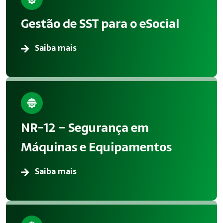
A aplicação correta de Segurança do Trabalho reduz acidente
Gestão de SST para o eSocial
Atendimento em Iperó
Saiba mais
A Megatrab atua oferecendo consultoria especializada em S
NR-12 – Segurança em
Máquinas e Equipamentos
Saiba mais