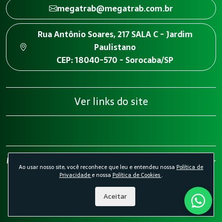
megatrab@megatrab.com.br
Rua Antônio Soares, 217 SALA C - Jardim
Paulistano
CEP: 18040-570 - Sorocaba/SP
Ver links do site
Megatrab - Engenharia de Segurança do Trabalho 2026 -
Ao usar nosso site, você reconhece que leu e entendeu nossa
Política de
Todos os direitos reservados.
Política de Privacidade.
Privacidade
e nossa
Política de Cookies
.
Política de Cookies.
Desenvolvido por
Agência Kombi
Aceitar