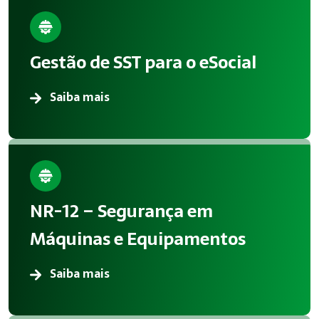
Benefícios da implementação
A aplicação correta de Segurança do Trabalho reduz acidente
Gestão de SST para o eSocial
Atendimento em Pilar do Sul
Saiba mais
A Megatrab atua oferecendo consultoria especializada em S
NR-12 – Segurança em
Máquinas e Equipamentos
Saiba mais