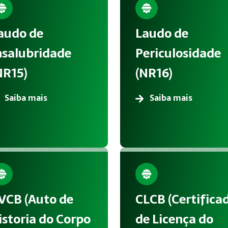
audo de
Laudo de
nsalubridade
Periculosidade
NR15)
(NR16)
Saiba mais
Saiba mais
VCB (Auto de
CLCB (Certifica
istoria do Corpo
de Licença do