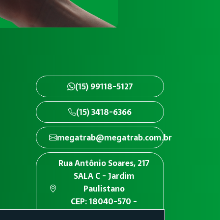
(15) 99118-5127
(15) 3418-6366
megatrab@megatrab.com.br
Rua Antônio Soares, 217
SALA C - Jardim
Paulistano
CEP: 18040-570 -
Sorocaba/SP