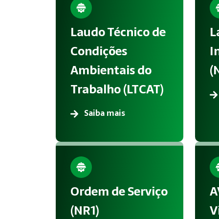
Laudo Técnico de
L
Condições
I
Ambientais do
(
Trabalho (LTCAT)
Saiba mais
Ordem de Serviço
A
(NR1)
V