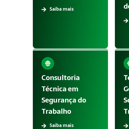
d
Saiba mais
Consultoria
T
Técnica em
G
Segurança do
S
Trabalho
T
Saiba mais