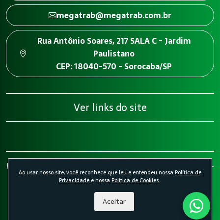
megatrab@megatrab.com.br
Rua Antônio Soares, 217 SALA C - Jardim
Paulistano
CEP: 18040-570 - Sorocaba/SP
Ver links do site
Megatrab - Engenharia de Segurança do Trabalho 2026 -
Ao usar nosso site, você reconhece que leu e entendeu nossa
Política de
Todos os direitos reservados.
Política de Privacidade.
Privacidade
e nossa
Política de Cookies
.
Política de Cookies.
Desenvolvido por
Agência Kombi
Aceitar