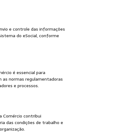
egurança do Trab
envio e controle das informações
sistema do eSocial, conforme
ércio é essencial para
m as normas regulamentadoras
adores e processos.
a Comércio contribui
ia das condições de trabalho e
organização.