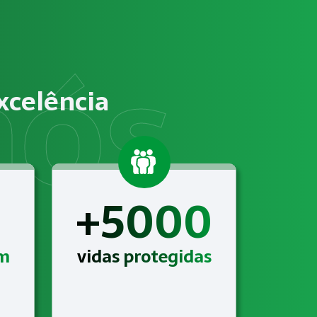
ificação de riscos ocupacionais e elaboração de documenta
m atender às exigências relacionadas a Gestão de SST para o 
xcelência
 com suporte técnico completo, acompanhamento contínuo e 
+5000
am
vidas protegidas