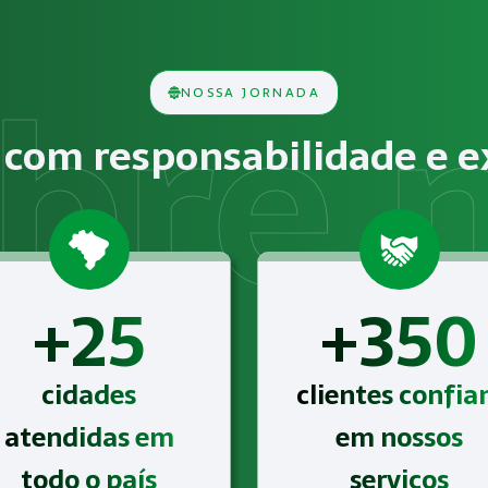
lise técnica das condições do ambiente de trabalho, ident
NOSSA JORNADA
cos, químicos, biológicos, ergonômicos ou psicossociais deve
com responsabilidade e e
 Gestão de SST para o eSocial para o segmento de Comércio
+25
+350
cidades
clientes confi
atendidas em
em nossos
todo o país
serviços