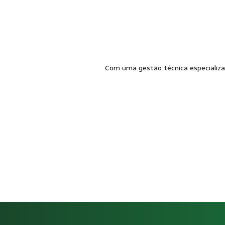
Com uma gestão técnica especializad
Como funciona Gestão de SST p