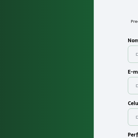
Pre
Nom
E-m
Celu
Perf