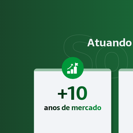
O serviço de Gestão de SST para o eSocial consiste na aná
Obrigatoriedade legal
Empresas que exercem atividades com exposição a riscos físi
Atuando 
Atendimento especializado
A Megatrab - Engenharia de Segurança do Trabalho oferece
+10
anos de mercado