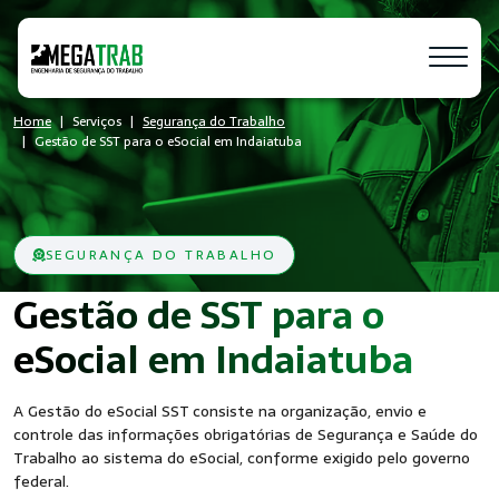
Home
Serviços
Segurança do Trabalho
Gestão de SST para o eSocial em Indaiatuba
SEGURANÇA DO TRABALHO
Gestão de SST para o
- Se
eSocial em Indaiatuba
A Gestão do eSocial SST consiste na organização, envio e
controle das informações obrigatórias de Segurança e Saúde do
Trabalho ao sistema do eSocial, conforme exigido pelo governo
federal.