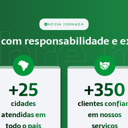
lise técnica das condições do ambiente de trabalho, ident
NOSSA JORNADA
cos, químicos, biológicos, ergonômicos ou psicossociais deve
com responsabilidade e e
Gestão de SST para o eSocial para o segmento de Setor Ali
+25
+350
cidades
clientes confi
atendidas em
em nossos
todo o país
serviços