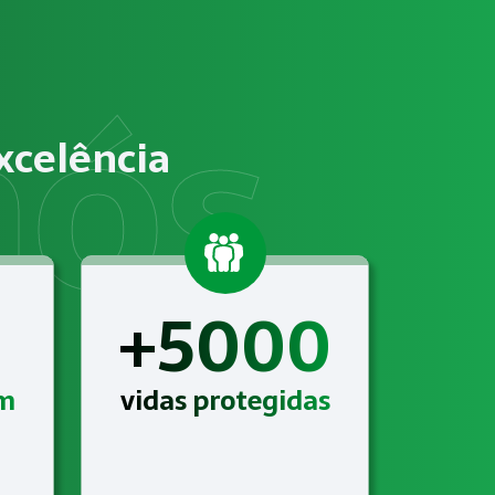
ificação de riscos ocupacionais e elaboração de documenta
m atender às exigências relacionadas a Gestão de SST para o 
xcelência
mentício com suporte técnico completo, acompanhamento con
+5000
am
vidas protegidas