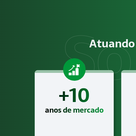
O serviço de Gestão de SST para o eSocial consiste na aná
Obrigatoriedade legal
Empresas que exercem atividades com exposição a riscos físi
Atuando 
Atendimento especializado
A Megatrab - Engenharia de Segurança do Trabalho oferece 
+10
anos de mercado