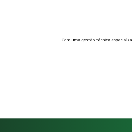
Com uma gestão técnica especializad
Como funciona Gestão de SST p