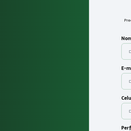
Pre
Nom
E-m
Celu
Perf