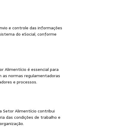
 SST
envio e controle das informações
sistema do eSocial, conforme
r Alimentício é essencial para
m as normas regulamentadoras
adores e processos.
 Setor Alimentício contribui
ia das condições de trabalho e
organização.