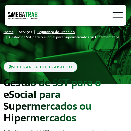
Home
Serviços
Segurança do Trabalho
Gestão de SST para o eSocial para Supermercados ou Hipermercados
SEGURANÇA DO TRABALHO
Gestão de SST para o
eSocial para
Supermercados ou
- SST
Hipermercados