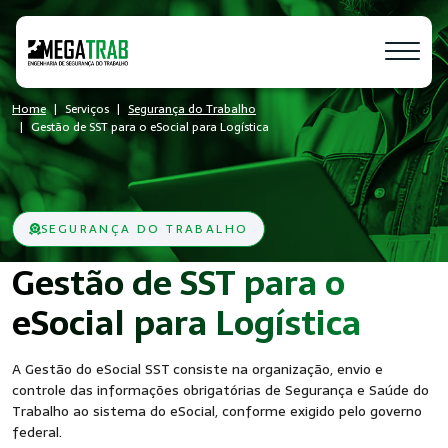
Home
Serviços
Segurança do Trabalho
Gestão de SST para o eSocial para Logística
SEGURANÇA DO TRABALHO
Gestão de SST para o
- Seg
eSocial para Logística
A Gestão do eSocial SST consiste na organização, envio e
controle das informações obrigatórias de Segurança e Saúde do
Trabalho ao sistema do eSocial, conforme exigido pelo governo
federal.