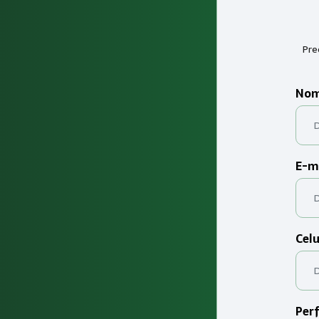
Pre
Nom
E-m
Celu
Perf