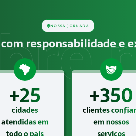
lise técnica das condições do ambiente de trabalho, ident
NOSSA JORNADA
cos, químicos, biológicos, ergonômicos ou psicossociais deve
com responsabilidade e e
Gestão de SST para o eSocial para o segmento de Logística
+25
+350
cidades
clientes confi
atendidas em
em nossos
todo o país
serviços