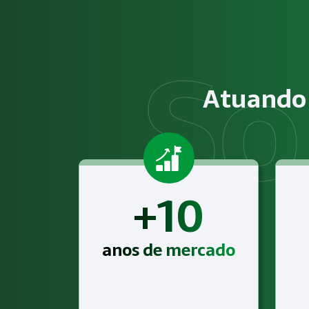
O serviço de Gestão de SST para o eSocial consiste na aná
Obrigatoriedade legal
Empresas que exercem atividades com exposição a riscos físi
Atuando 
Atendimento especializado
A Megatrab - Engenharia de Segurança do Trabalho oferece 
+10
anos de mercado