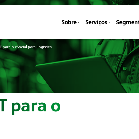
Sobre
Serviços
Segmen
T para o eSocial para Logística
T para o