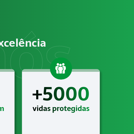
ificação de riscos ocupacionais e elaboração de documenta
m atender às exigências relacionadas a Gestão de SST para o 
xcelência
 com suporte técnico completo, acompanhamento contínuo e 
+5000
am
vidas protegidas