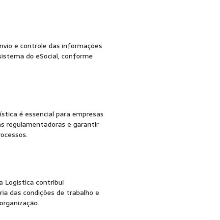
egurança do Traba
envio e controle das informações
sistema do eSocial, conforme
ística é essencial para empresas
 regulamentadoras e garantir
rocessos.
 Logística contribui
ia das condições de trabalho e
organização.