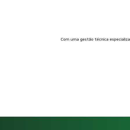
Com uma gestão técnica especializad
Como funciona Gestão de SST p