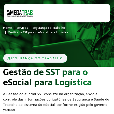
Home
Serviços
Segurança do Trabalho
Gestão de SST para o eSocial para Logística
SEGURANÇA DO TRABALHO
Gestão de SST para o
- Seg
eSocial para Logística
A Gestão do eSocial SST consiste na organização, envio e
controle das informações obrigatórias de Segurança e Saúde do
Trabalho ao sistema do eSocial, conforme exigido pelo governo
federal.