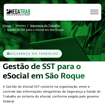
Home
Serviços
Segurança do Trabalho
Gestão de SST para o eSocial em São Roque
SEGURANÇA DO TRABALHO
Gestão de SST para o
- Seg
eSocial em São Roque
A Gestão do eSocial SST consiste na organização, envio e
controle das informações obrigatórias de Segurança e Saúde do
Trabalho ao sistema do eSocial, conforme exigido pelo governo
federal.