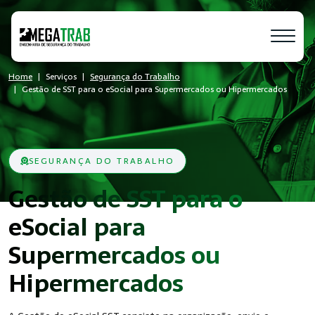
Home
Serviços
Segurança do Trabalho
Gestão de SST para o eSocial para Supermercados ou Hipermercados
SEGURANÇA DO TRABALHO
Gestão de SST para o
eSocial para
Supermercados ou
- SST
Hipermercados