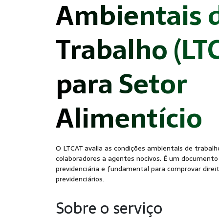
Ambientais 
Trabalho (LT
para Setor
Alimentício
O LTCAT avalia as condições ambientais de trabalho
colaboradores a agentes nocivos. É um documento e
previdenciária e fundamental para comprovar direit
previdenciários.
Sobre o serviço