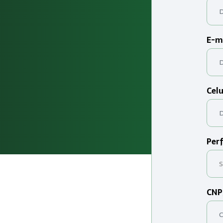
E-m
Celu
Perf
CNP