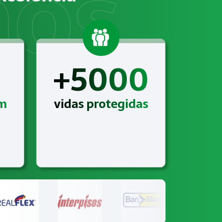
 para o segmento de Setor Alimentício com suporte técnic
+5000
am
vidas protegidas