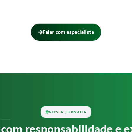
Falar com especialista
e Condições Ambientais do Tr
balho (LTCAT) consiste na análise técnica das condições d
NOSSA JORNADA
cos, químicos, biológicos, ergonômicos ou psicossociais dev
com responsabilidade e e