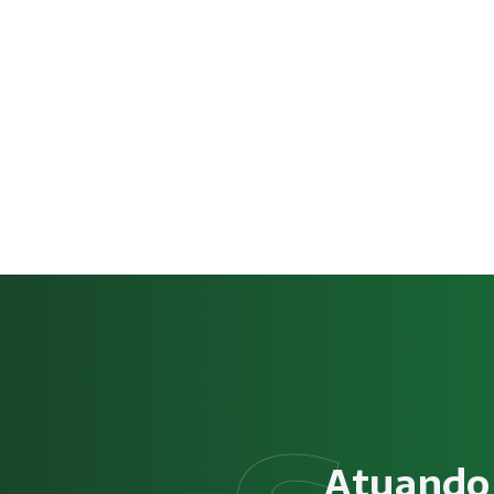
Como funciona Laudo Técnico d
O serviço de Laudo Técnico de Condições Ambientais do Tra
Obrigatoriedade legal
Empresas que exercem atividades com exposição a riscos físi
Atuando 
Atendimento especializado