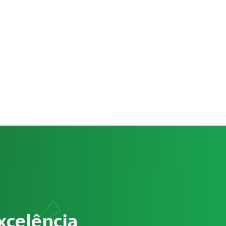
abalho (LTCAT)?
o ambiente de trabalho, identificação de riscos ocupacion
em atender às exigências relacionadas a Laudo Técnico de Con
xcelência