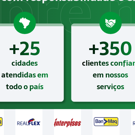
Laudo Técnico de Condições Ambientais do Trabalho (LTCAT)
+25
+350
cidades
clientes confi
atendidas em
em nossos
todo o país
serviços