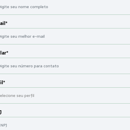
ail*
lar*
il*
J