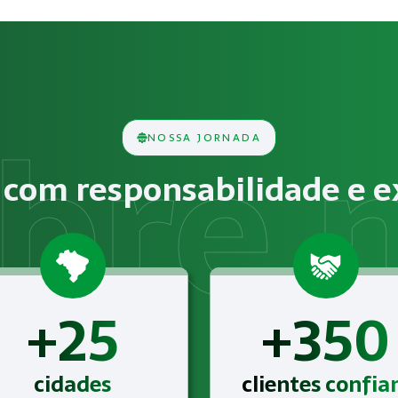
ança em Máquinas e Equipamen
s consiste na análise técnica das condições do ambiente d
NOSSA JORNADA
cos, químicos, biológicos, ergonômicos ou psicossociais de
com responsabilidade e e
 NR-12 – Segurança em Máquinas e Equipamentos para o seg
+25
+350
cidades
clientes confi