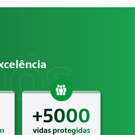
tos?
e trabalho, identificação de riscos ocupacionais e elabor
vem atender às exigências relacionadas a NR-12 – Segurança 
xcelência
mento de Indústria com suporte técnico completo, acompanh
+5000
am
vidas protegidas