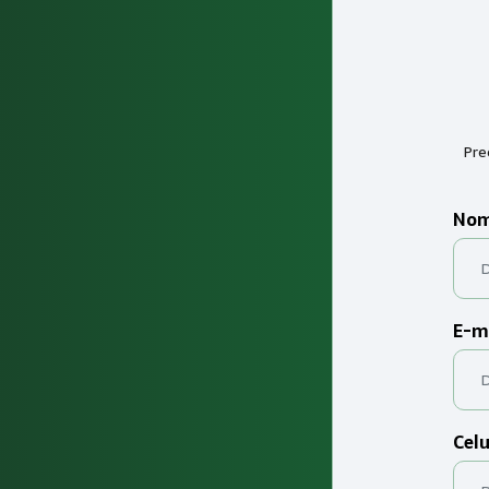
Pre
Nom
E-m
Celu